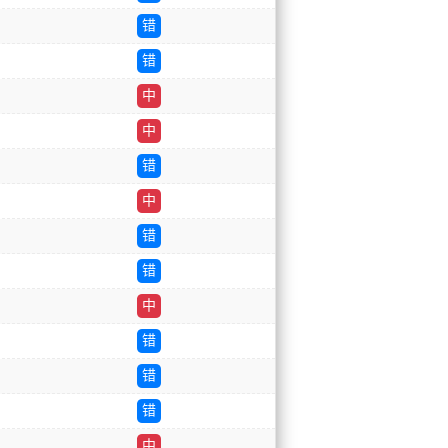
错
错
中
中
错
中
错
错
中
错
错
错
中