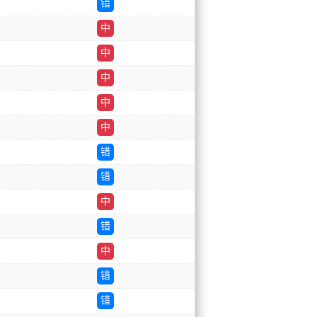
错
中
中
中
中
中
错
错
中
错
中
错
错