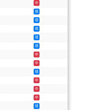
中
错
错
错
错
错
中
中
错
中
中
中
错