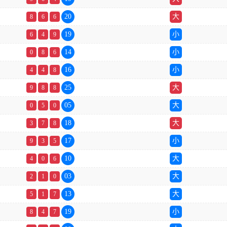
20
大
8
6
6
19
小
6
4
9
14
小
0
8
6
16
小
4
4
8
25
大
9
8
8
05
大
0
5
0
18
大
3
7
8
17
小
9
3
5
10
大
4
0
6
03
大
2
1
0
13
大
5
1
7
19
小
8
4
7