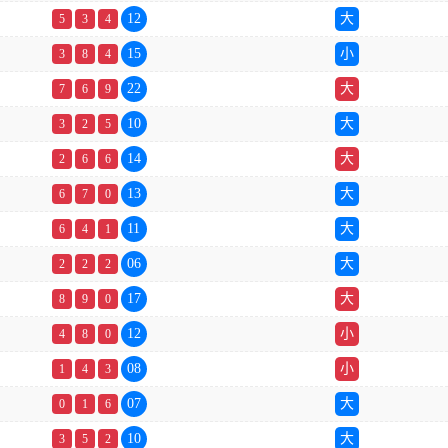
12
大
5
3
4
15
小
3
8
4
22
大
7
6
9
10
大
3
2
5
14
大
2
6
6
13
大
6
7
0
11
大
6
4
1
06
大
2
2
2
17
大
8
9
0
12
小
4
8
0
08
小
1
4
3
07
大
0
1
6
10
大
3
5
2