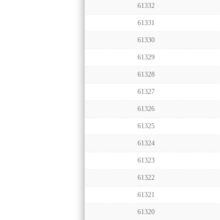
61332
61331
61330
61329
61328
61327
61326
61325
61324
61323
61322
61321
61320