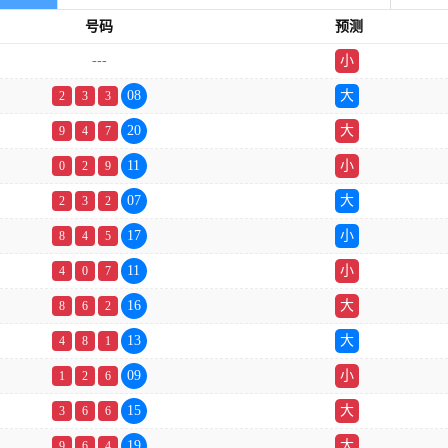
号码
预测
---
小
双
08
大
2
3
3
20
大
9
4
7
11
小
0
2
9
07
大
2
3
2
17
小
8
4
5
11
小
4
0
7
16
大
8
6
2
13
大
4
8
1
09
小
1
2
6
15
大
3
6
6
19
大
9
6
4