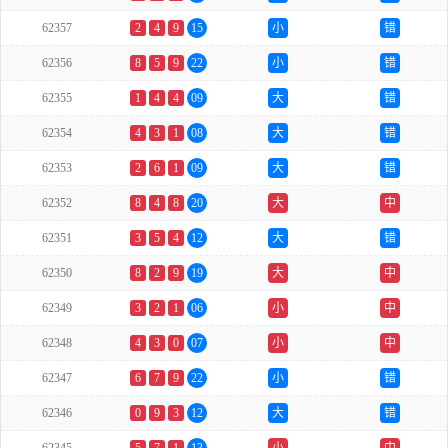
62357
2
4
9
15
小
错
62356
8
5
9
22
小
错
62355
1
4
4
09
大
错
62354
4
3
1
08
大
错
62353
2
6
1
09
大
错
62352
8
4
8
20
大
中
62351
3
5
4
12
大
错
62350
8
2
9
19
大
中
62349
3
2
1
06
小
中
62348
4
3
0
07
小
中
62347
6
7
9
22
小
错
62346
0
9
3
12
大
错