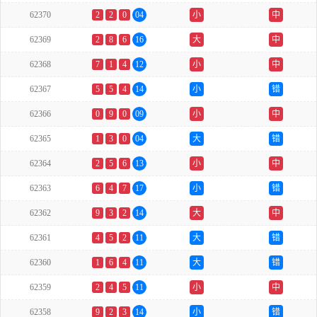
62370
2
2
0
04
小
中
62369
2
8
6
16
大
中
62368
7
1
4
12
小
中
62367
5
5
4
14
小
错
62366
0
9
0
09
小
中
62365
1
3
0
04
大
错
62364
2
5
6
13
小
中
62363
6
4
7
17
小
错
62362
9
3
2
14
大
中
62361
4
5
2
11
大
错
62360
1
6
4
11
大
错
62359
2
4
5
11
小
中
62358
9
2
3
14
小
错