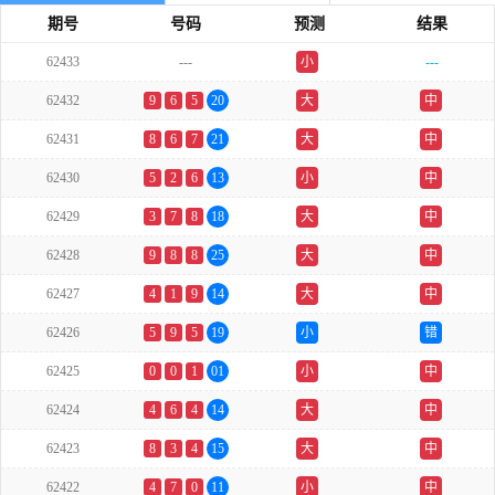
期号
号码
预测
结果
62433
---
小
---
双
62432
9
6
5
20
大
中
62431
8
6
7
21
大
中
62430
5
2
6
13
小
中
62429
3
7
8
18
大
中
62428
9
8
8
25
大
中
62427
4
1
9
14
大
中
62426
5
9
5
19
小
错
62425
0
0
1
01
小
中
62424
4
6
4
14
大
中
62423
8
3
4
15
大
中
62422
4
7
0
11
小
中