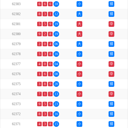
62383
6
6
6
18
小
错
62382
8
3
1
12
大
错
62381
5
5
9
19
大
中
62380
9
2
8
19
大
中
62379
2
0
4
06
大
错
62378
5
3
8
16
小
错
62377
4
0
0
04
小
中
62376
1
6
1
08
小
中
62375
3
8
9
20
小
错
62374
7
1
5
13
小
中
62373
9
5
9
23
小
错
62372
8
3
5
16
小
错
62371
4
3
8
15
小
错