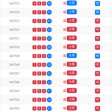
小双
3467955
0
8
0
08
殺
错
小单
3467954
2
6
3
11
殺
错
小双
3467953
3
3
1
07
殺
中
大单
3467952
7
1
5
13
殺
中
大单
3467951
1
5
8
14
殺
中
小单
3467950
3
2
3
08
殺
中
大单
3467949
9
8
6
23
殺
错
大单
3467948
7
9
6
22
殺
中
小双
3467947
6
0
5
11
殺
中
大单
3467946
7
3
2
12
殺
中
小双
3467945
8
9
0
17
殺
中
小双
3467944
9
6
9
24
殺
中
大双
3467943
4
0
9
13
殺
中