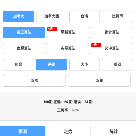
加拿大
加拿大西
台湾
比特币
帝王算法
旱魃算法
诡计算法
血腥算法
灾星算法
必中算法
组合
杀组
大小
单双
双项
双组
100期 正确：66 期 错误：34 期
正确率：66%
预测
走势
统计