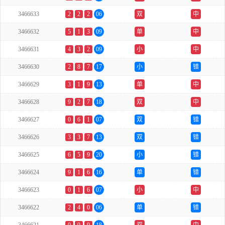
3466633
2
2
2
06
双
中
3466632
5
1
3
09
单
中
3466631
4
3
2
09
小
中
3466630
2
8
7
17
小
错
3466629
3
1
9
13
单
中
3466628
9
2
7
18
双
中
3466627
0
6
1
07
双
错
3466626
3
3
7
13
双
错
3466625
6
5
9
20
小
错
3466624
9
1
6
16
单
错
3466623
0
1
6
07
小
中
3466622
2
4
0
06
单
错