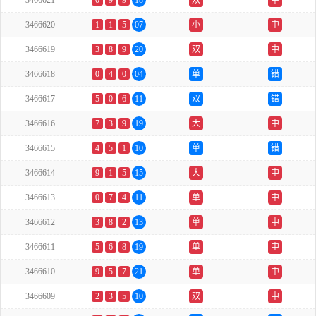
3466621
0
9
9
18
双
中
3466620
1
1
5
07
小
中
3466619
3
8
9
20
双
中
3466618
0
4
0
04
单
错
3466617
5
0
6
11
双
错
3466616
7
3
9
19
大
中
3466615
4
5
1
10
单
错
3466614
9
1
5
15
大
中
3466613
0
7
4
11
单
中
3466612
3
8
2
13
单
中
3466611
5
6
8
19
单
中
3466610
9
5
7
21
单
中
3466609
2
3
5
10
双
中