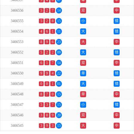
3466557
3
4
0
07
单
中
3466556
5
2
7
14
双
中
3466555
5
2
8
15
小
错
3466554
4
6
1
11
大
错
3466553
8
9
6
23
大
中
3466552
5
2
2
09
大
错
3466551
6
1
7
14
双
中
3466550
9
9
4
22
单
错
3466549
0
0
1
01
大
错
3466548
8
7
0
15
单
中
3466547
5
3
7
15
小
错
3466546
3
8
9
20
双
中
3466545
3
9
3
15
大
中