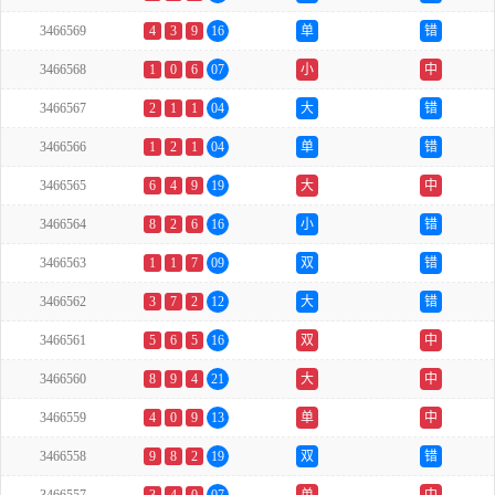
3466569
4
3
9
16
单
错
3466568
1
0
6
07
小
中
3466567
2
1
1
04
大
错
3466566
1
2
1
04
单
错
3466565
6
4
9
19
大
中
3466564
8
2
6
16
小
错
3466563
1
1
7
09
双
错
3466562
3
7
2
12
大
错
3466561
5
6
5
16
双
中
3466560
8
9
4
21
大
中
3466559
4
0
9
13
单
中
3466558
9
8
2
19
双
错