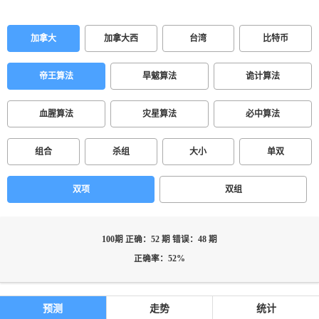
加拿大
加拿大西
台湾
比特币
帝王算法
旱魃算法
诡计算法
血腥算法
灾星算法
必中算法
组合
杀组
大小
单双
双项
双组
100期 正确：52 期 错误：48 期
正确率：52%
预测
走势
统计