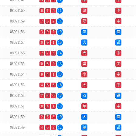
08091161
9
5
3
17
单
中
08091160
6
1
4
11
单
中
08091159
7
5
2
14
双
中
08091158
3
0
7
10
单
错
08091157
0
9
1
10
大
错
08091156
2
7
5
14
大
中
08091155
0
8
5
13
单
中
08091154
8
4
1
13
小
中
08091153
4
6
6
16
大
中
08091152
7
4
6
17
双
错
08091151
8
4
1
13
单
中
08091150
2
5
3
10
大
错
08091149
4
5
3
12
单
错