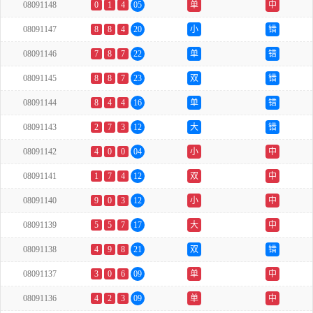
08091148
0
1
4
05
单
中
08091147
8
8
4
20
小
错
08091146
7
8
7
22
单
错
08091145
8
8
7
23
双
错
08091144
8
4
4
16
单
错
08091143
2
7
3
12
大
错
08091142
4
0
0
04
小
中
08091141
1
7
4
12
双
中
08091140
9
0
3
12
小
中
08091139
5
5
7
17
大
中
08091138
4
9
8
21
双
错
08091137
3
0
6
09
单
中
08091136
4
2
3
09
单
中