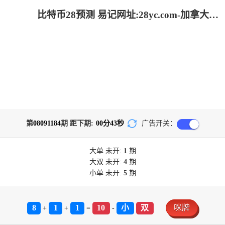
比特币28预测 易记网址:28yc.com-加拿大28-pc加拿大|28预测开奖|pc28加拿大官网在线预测_极致火热优质的免费预测
第
08091184
期 距下期:
00
分
43
秒
广告开关：
大单
未开:
1
期
大双
未开:
4
期
小单
未开:
5
期
8
1
1
10
小
双
咪牌
+
+
=
-