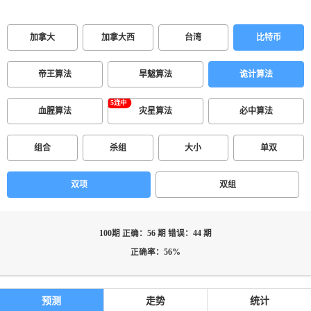
加拿大
加拿大西
台湾
比特币
帝王算法
旱魃算法
诡计算法
血腥算法
灾星算法
必中算法
组合
杀组
大小
单双
双项
双组
100期 正确：56 期 错误：44 期
正确率：56%
预测
走势
统计