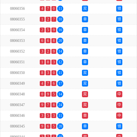
08060356
4
7
0
11
双
错
08060355
1
2
7
10
单
错
08060354
2
5
9
16
单
错
08060353
6
6
8
20
单
错
08060352
3
2
9
14
单
错
08060351
1
8
3
12
单
错
08060350
8
3
0
11
双
错
08060349
4
7
6
17
双
错
08060348
0
9
5
14
双
中
08060347
9
7
8
24
双
中
08060346
3
5
3
11
单
中
08060345
9
6
5
20
单
错