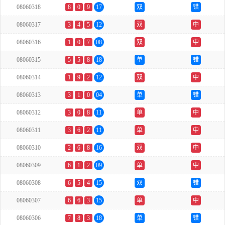
08060318
8
0
9
17
双
错
08060317
3
4
5
12
双
中
08060316
1
0
7
08
双
中
08060315
5
5
8
18
单
错
08060314
1
9
2
12
双
中
08060313
3
1
0
04
单
错
08060312
3
0
8
11
单
中
08060311
3
6
2
11
单
中
08060310
2
6
8
16
双
中
08060309
6
1
2
09
单
中
08060308
6
5
4
15
双
错
08060307
6
6
3
15
单
中
08060306
7
8
3
18
单
错