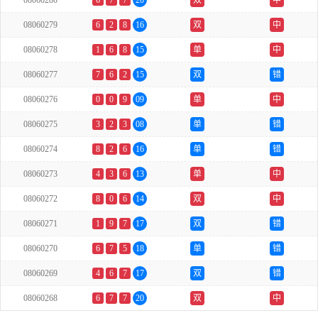
08060280
6
7
7
20
双
中
08060279
6
2
8
16
双
中
08060278
1
6
8
15
单
中
08060277
7
6
2
15
双
错
08060276
0
0
9
09
单
中
08060275
3
2
3
08
单
错
08060274
8
2
6
16
单
错
08060273
4
3
6
13
单
中
08060272
8
0
6
14
双
中
08060271
1
9
7
17
双
错
08060270
6
7
5
18
单
错
08060269
4
6
7
17
双
错
08060268
6
7
7
20
双
中