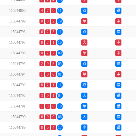
115044801
2
7
4
13
小
中
115044800
4
7
0
11
双
错
115044799
9
8
2
19
单
中
115044798
6
2
3
11
双
错
115044797
8
7
1
16
大
中
115044796
0
7
2
09
单
中
115044795
2
0
3
05
双
错
115044794
1
0
0
01
单
中
115044793
8
2
1
11
双
错
115044792
3
0
1
04
大
错
115044791
1
3
6
10
单
错
115044790
6
0
0
06
大
错
115044789
8
5
4
17
小
错