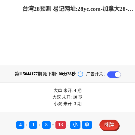
台湾28预测 易记网址:28yc.com-加拿大28-pc加拿大|28预测开奖|pc28加拿大官网在线预测_极致火热优质的免费预测
第
115044177
期 距下期:
00
分
28
秒
广告开关：
大单
未开:
4
期
大双
未开:
10
期
小双
未开:
3
期
4
1
8
13
小
单
咪牌
+
+
=
-