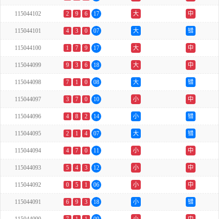
115044102
2
9
6
17
大
中
115044101
4
3
0
07
大
错
115044100
1
7
9
17
大
中
115044099
9
3
6
18
大
中
115044098
7
1
0
08
大
错
115044097
3
7
0
10
小
中
115044096
4
8
2
14
小
错
115044095
2
1
4
07
大
错
115044094
4
7
0
11
小
中
115044093
5
4
3
12
小
中
115044092
0
5
1
06
小
中
115044091
6
9
3
18
小
错