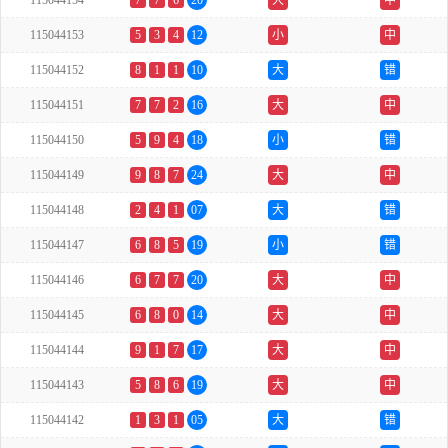
115044154
7
7
6
20
大
中
115044153
5
3
4
12
小
中
115044152
8
1
1
10
大
错
115044151
7
7
2
16
大
中
115044150
5
9
4
18
小
错
115044149
9
8
7
24
大
中
115044148
2
4
1
07
大
错
115044147
6
8
5
19
小
错
115044146
6
7
7
20
大
中
115044145
6
8
0
14
大
中
115044144
9
1
7
17
大
中
115044143
5
8
6
19
大
中
115044142
1
3
1
05
大
错