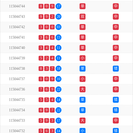
115044744
8
0
9
17
单
中
115044743
9
9
2
20
双
中
115044742
3
0
0
03
单
中
115044741
3
6
6
15
单
中
115044740
3
4
4
11
单
中
115044739
5
2
4
11
小
中
115044738
8
3
7
18
单
错
115044737
1
0
9
10
小
中
115044736
7
6
9
22
大
中
115044735
5
5
4
14
单
错
115044734
6
9
7
22
单
错
115044733
5
9
3
17
大
中
115044732
5
6
3
14
小
错