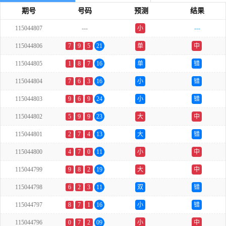
期号
号码
预测
结果
115044807
---
小
---
115044806
7
9
5
21
单
中
115044805
1
8
7
16
单
错
115044804
7
6
3
16
小
错
115044803
9
6
9
24
小
错
115044802
5
9
9
23
大
中
115044801
2
7
4
13
大
错
115044800
4
7
0
11
小
中
115044799
9
8
2
19
大
中
115044798
6
2
3
11
双
错
115044797
8
7
1
16
小
错
115044796
0
7
2
09
小
中