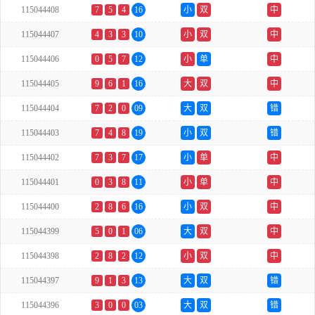
115044408
7
5
4
16
小
双
中
115044407
4
3
3
10
小
双
中
115044406
0
5
7
12
小
单
中
115044405
9
6
1
16
大
双
中
115044404
7
2
0
09
大
双
错
115044403
7
4
8
19
小
双
错
115044402
7
3
7
17
小
单
中
115044401
0
3
8
11
小
单
中
115044400
2
8
6
16
小
双
中
115044399
5
0
1
06
大
双
中
115044398
2
8
2
12
小
双
中
115044397
9
1
3
13
大
双
错
115044396
3
0
0
03
大
双
错