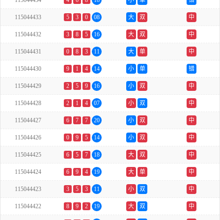
115044434
4
6
8
18
小
单
错
115044433
5
3
0
08
大
双
中
115044432
3
8
5
16
大
双
中
115044431
0
8
3
11
大
单
中
115044430
9
1
4
14
小
单
错
115044429
2
5
9
16
小
双
中
115044428
2
1
4
07
小
双
中
115044427
6
7
7
20
小
双
中
115044426
0
9
5
14
小
双
中
115044425
6
5
7
18
大
双
中
115044424
6
9
4
19
大
单
中
115044423
3
5
3
11
小
双
中
115044422
8
9
2
19
大
双
中