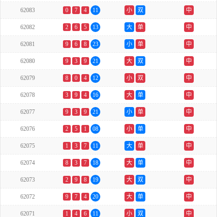
62083
0
7
4
11
小
双
中
62082
2
6
5
13
大
单
中
62081
9
6
8
23
小
单
中
62080
9
3
9
21
大
双
中
62079
8
0
4
12
小
双
中
62078
3
9
4
16
大
单
中
62077
9
3
9
21
小
单
中
62076
2
5
1
08
小
单
中
62075
1
3
7
11
大
单
中
62074
8
3
7
18
大
单
中
62073
2
9
8
19
大
双
中
62072
9
7
4
20
大
单
中
62071
1
4
6
11
小
双
中