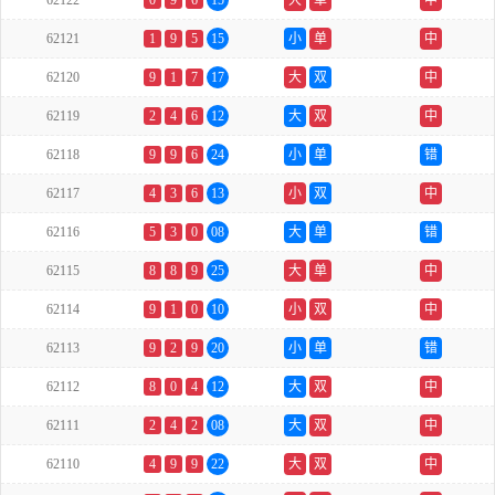
62122
0
9
6
15
大
单
中
62121
1
9
5
15
小
单
中
62120
9
1
7
17
大
双
中
62119
2
4
6
12
大
双
中
62118
9
9
6
24
小
单
错
62117
4
3
6
13
小
双
中
62116
5
3
0
08
大
单
错
62115
8
8
9
25
大
单
中
62114
9
1
0
10
小
双
中
62113
9
2
9
20
小
单
错
62112
8
0
4
12
大
双
中
62111
2
4
2
08
大
双
中
62110
4
9
9
22
大
双
中