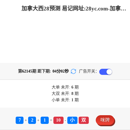
加拿大西28预测 易记网址:28yc.com-加拿大28-pc加拿大|28预测开奖|pc28加拿大官网在线预测_极致火热优质的免费预测
第
62145
期 距下期:
04
分
02
秒
广告开关：
大单
未开:
6
期
大双
未开:
8
期
小单
未开:
1
期
7
2
1
10
小
双
咪牌
+
+
=
-