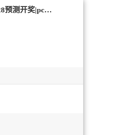
加拿大西28预测 易记网址:28yc.com-加拿大28-pc加拿大|28预测开奖|pc28加拿大官网在线预测_极致火热优质的免费预测