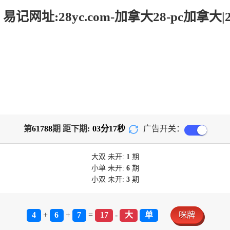
第
61788
期 距下期:
03
分
17
秒
广告开关：
大双
未开:
1
期
小单
未开:
6
期
小双
未开:
3
期
4
+
6
+
7
=
17
-
大
单
咪牌