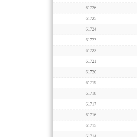
61726
61725
61724
61723
61722
61721
61720
61719
61718
61717
61716
61715
61714