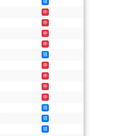
错
中
中
中
中
错
中
中
中
中
错
错
错