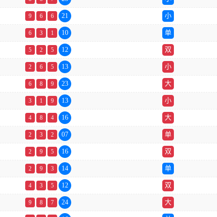
21
小
9
6
6
10
单
6
3
1
12
双
5
2
5
13
小
2
6
5
23
大
6
8
9
13
小
3
1
9
16
大
4
8
4
07
单
2
3
2
16
双
2
9
5
14
单
2
9
3
12
双
4
3
5
24
大
9
8
7