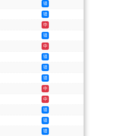
错
错
中
错
中
错
错
错
中
中
错
错
错