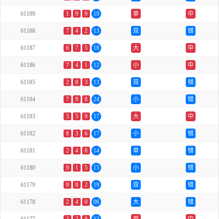
61189
1
9
9
19
单
中
61188
7
4
2
13
双
错
61187
6
7
5
18
大
中
61186
7
4
1
12
小
中
61185
2
8
3
13
双
错
61184
7
9
8
24
小
错
61183
3
5
9
17
大
中
61182
8
3
6
17
小
错
61181
2
4
8
14
单
错
61180
9
1
5
15
小
错
61179
9
8
2
19
双
错
61178
2
4
0
06
大
错