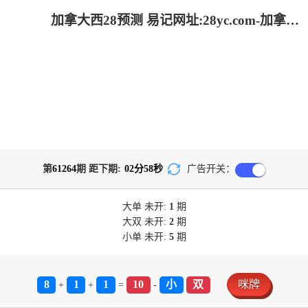
加拿大西28预测 易记网址:28yc.com-加拿大28-pc加拿大|28预测开奖|pc28加拿大官网在线预测_极致火热优质的免费预测
第
61264
期 距下期:
02
分
58
秒
广告开关：
大单
未开:
1
期
大双
未开:
2
期
小单
未开:
5
期
8
1
1
10
小
双
咪牌
+
+
=
-