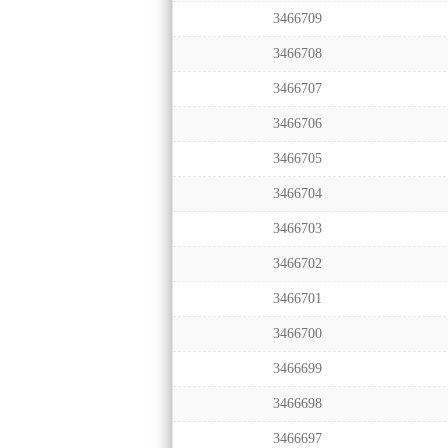
3466709
3466708
3466707
3466706
3466705
3466704
3466703
3466702
3466701
3466700
3466699
3466698
3466697