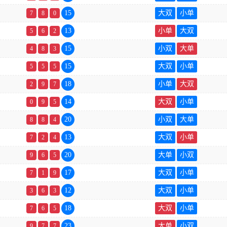
15
大双
小单
7
8
0
13
小单
大双
5
6
2
15
小双
大单
4
8
3
15
大双
小单
5
5
5
18
小单
大双
2
9
7
14
大双
小单
0
9
5
20
小双
大单
8
8
4
13
大双
小单
7
2
4
20
大单
小双
9
6
5
17
大双
小单
7
1
9
12
大双
小单
3
6
3
18
大双
小单
7
6
5
23
大单
小双
9
7
7