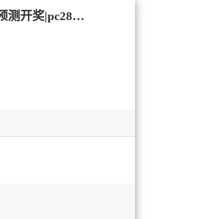
加拿大28预测 易记网址:28yc.com-加拿大28-pc加拿大|28预测开奖|pc28加拿大官网在线预测_极致火热优质的免费预测