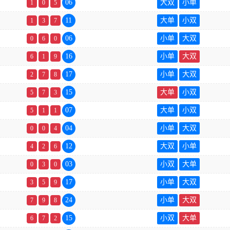
06
大双
小单
1
0
5
11
大单
小双
1
3
7
06
小单
大双
0
6
0
16
小单
大双
6
1
9
17
小单
大双
2
7
8
15
大单
小双
5
7
3
07
大单
小双
5
1
1
04
小单
大双
0
0
4
12
大双
小单
4
2
6
03
小双
大单
0
3
0
17
小单
大双
3
5
9
24
小单
大双
7
9
8
15
小双
大单
6
7
2