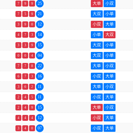
25
大单
小双
7
9
9
21
大双
小单
7
5
9
12
小双
大单
3
9
0
14
小单
大双
4
7
3
15
大双
小单
3
3
9
04
大双
小单
0
0
4
22
大单
小双
7
7
8
16
小双
大单
6
7
3
11
大单
小双
3
6
2
11
小双
大单
2
4
5
15
大单
小双
2
4
9
12
小双
大单
4
4
4
07
小双
大单
3
4
0