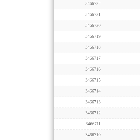
3466722
3466721
3466720
3466719
3466718
3466717
3466716
3466715
3466714
3466713
3466712
3466711
3466710