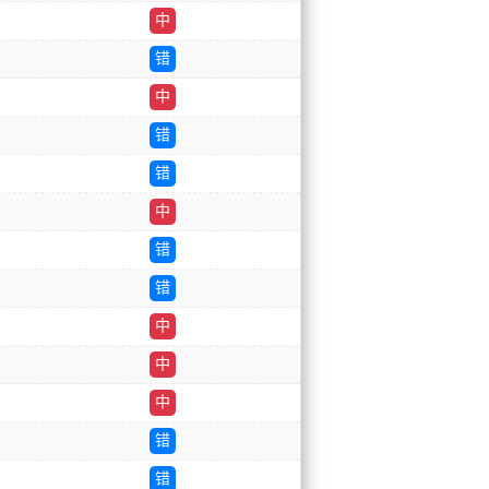
中
错
中
错
错
中
错
错
中
中
中
错
错