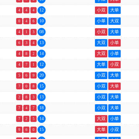
12
小双
大单
4
4
4
10
小单
大双
0
4
6
08
小双
大单
4
1
3
13
大双
小单
6
3
4
14
大双
小单
4
8
2
12
大单
小双
4
7
1
20
小双
大单
5
6
9
15
小双
大单
7
0
8
13
小双
大单
2
8
3
18
小双
大单
7
4
7
14
大双
小单
7
2
5
15
大单
小双
9
6
0