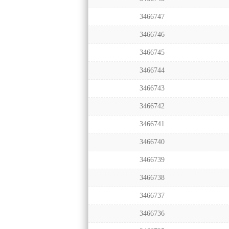
3466747
3466746
3466745
3466744
3466743
3466742
3466741
3466740
3466739
3466738
3466737
3466736