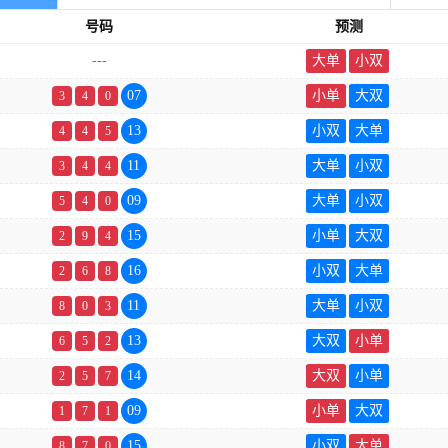
号码
预测
---
大单
小双
07
小单
大双
3
4
0
13
小双
大单
4
4
5
11
大单
小双
3
4
4
09
大单
小双
5
4
0
15
小单
大双
2
9
4
16
小双
大单
2
6
8
11
大单
小双
8
0
3
13
大双
小单
6
5
2
14
大双
小单
2
5
7
09
小单
大双
1
7
1
15
小双
大单
8
7
0