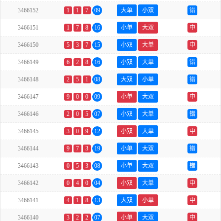
3466152
1
1
7
09
大单
小双
错
3466151
1
7
8
16
小单
大双
中
3466150
5
3
7
15
小双
大单
中
3466149
6
2
8
16
小双
大单
错
3466148
2
5
1
08
大双
小单
错
3466147
9
0
0
09
小单
大双
中
3466146
2
0
5
07
小双
大单
错
3466145
3
0
9
12
小双
大单
中
3466144
9
7
3
19
小单
大双
错
3466143
0
5
3
08
小单
大双
错
3466142
0
4
0
04
小双
大单
中
3466141
4
1
8
13
大双
小单
中
3466140
3
2
2
07
小单
大双
中