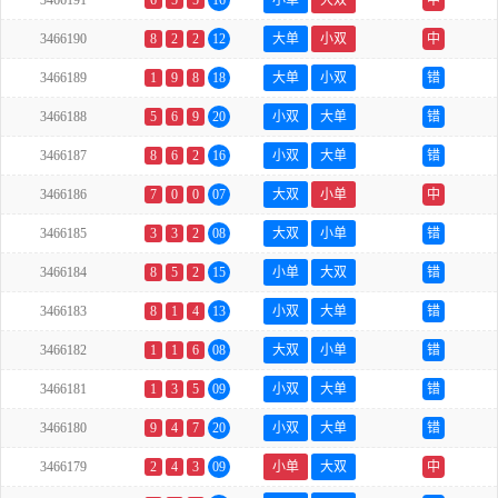
3466191
6
5
5
16
小单
大双
中
3466190
8
2
2
12
大单
小双
中
3466189
1
9
8
18
大单
小双
错
3466188
5
6
9
20
小双
大单
错
3466187
8
6
2
16
小双
大单
错
3466186
7
0
0
07
大双
小单
中
3466185
3
3
2
08
大双
小单
错
3466184
8
5
2
15
小单
大双
错
3466183
8
1
4
13
小双
大单
错
3466182
1
1
6
08
大双
小单
错
3466181
1
3
5
09
小双
大单
错
3466180
9
4
7
20
小双
大单
错
3466179
2
4
3
09
小单
大双
中