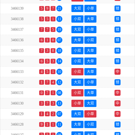
3466139
5
9
7
21
大双
小单
错
3466138
5
5
1
11
小双
大单
错
3466137
7
7
5
19
大双
小单
错
3466136
6
1
0
07
大单
小双
错
3466135
7
3
8
18
小双
大单
错
3466134
6
5
3
14
小双
大单
错
3466133
4
5
1
10
小双
大单
中
3466132
1
7
4
12
大双
小单
错
3466131
0
7
1
08
小双
大单
中
3466130
3
7
3
13
小单
大双
中
3466129
1
4
2
07
大双
小单
中
3466128
9
1
1
11
大单
小双
错