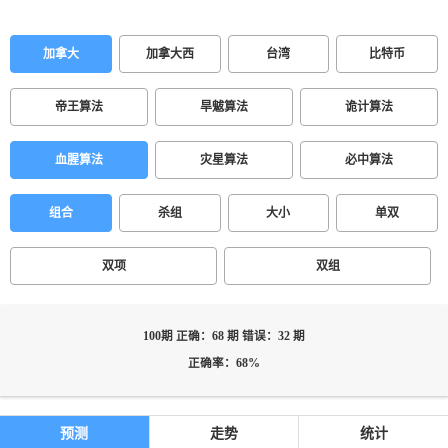
加拿大
加拿大西
台湾
比特币
帝王算法
旱魃算法
诡计算法
血腥算法
灾星算法
必中算法
组合
杀组
大小
单双
双项
双组
100期 正确：68 期 错误：32 期
正确率：68%
预测
走势
统计