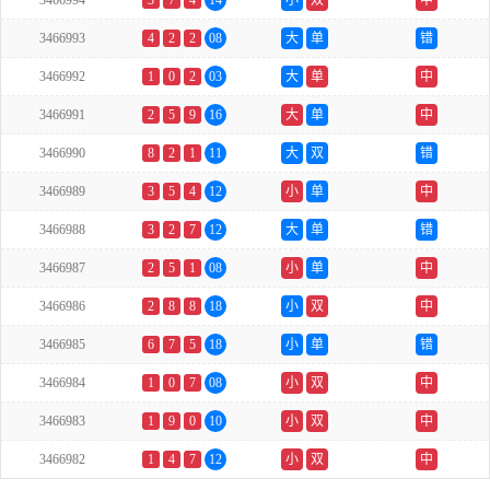
3466994
3
7
4
14
小
双
中
3466993
4
2
2
08
大
单
错
3466992
1
0
2
03
大
单
中
3466991
2
5
9
16
大
单
中
3466990
8
2
1
11
大
双
错
3466989
3
5
4
12
小
单
中
3466988
3
2
7
12
大
单
错
3466987
2
5
1
08
小
单
中
3466986
2
8
8
18
小
双
中
3466985
6
7
5
18
小
单
错
3466984
1
0
7
08
小
双
中
3466983
1
9
0
10
小
双
中
3466982
1
4
7
12
小
双
中