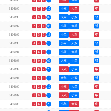
3466200
3
3
4
10
小双
大单
中
3466199
1
7
7
15
小双
大单
中
3466198
5
0
2
07
大单
小双
错
3466197
2
2
1
05
小双
大单
错
3466196
8
5
5
18
小单
大双
中
3466195
4
4
2
10
小单
大双
错
3466194
2
6
5
13
小双
大单
错
3466193
5
0
1
06
大双
小单
错
3466192
2
9
9
20
大双
小单
中
3466191
6
5
5
16
大单
小双
错
3466190
8
2
2
12
小双
大单
中
3466189
1
9
8
18
大双
小单
中
3466188
5
6
9
20
小单
大双
中