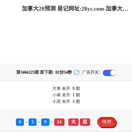
加拿大28预测 易记网址:28yc.com-加拿大28-pc加拿大|28预测开奖|pc28加拿大官网在线预测_极致火热优质的免费预测
第
3466223
期 距下期:
02
分
54
秒
广告开关：
大单
未开:
9
期
小单
未开:
1
期
小双
未开:
3
期
0
5
9
14
大
双
咪牌
+
+
=
-