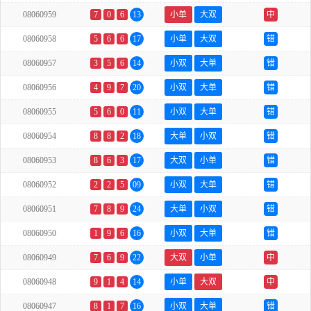
08060959
7
0
6
13
小单
大双
中
08060958
5
6
6
17
小单
大双
错
08060957
3
5
6
14
小双
大单
错
08060956
4
9
7
20
小双
大单
错
08060955
5
6
0
11
小双
大单
错
08060954
8
8
2
18
大单
小双
错
08060953
8
6
3
17
大双
小单
错
08060952
2
2
5
09
小双
大单
错
08060951
7
8
9
24
大单
小双
错
08060950
1
9
6
16
小双
大单
错
08060949
7
6
9
22
大双
小单
中
08060948
9
1
4
14
小单
大双
中
08060947
8
1
7
16
小双
大单
错