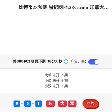
比特币28预测 易记网址:28yc.com-加拿大28-pc加拿大|28预测开奖|pc28加拿大官网在线预测_极致火热优质的免费预测
第
08061021
期 距下期:
00
分
33
秒
广告开关：
大单
未开:
3
期
小单
未开:
6
期
小双
未开:
2
期
9
6
1
16
大
双
咪牌
+
+
=
-