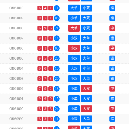
08061010
6
4
1
11
大单
小双
错
08061009
0
5
1
06
小单
大双
错
08061008
6
9
6
21
大单
小双
中
08061007
9
1
4
14
小双
大单
错
08061006
3
1
2
06
小双
大单
中
08061005
9
5
6
20
小双
大单
错
08061004
6
0
4
10
大双
小单
错
08061003
5
7
8
20
小双
大单
错
08061002
7
9
2
18
小单
大双
中
08061001
9
6
0
15
小单
大双
错
08061000
8
8
8
24
小单
大双
中
08060999
8
3
0
11
小双
大单
错