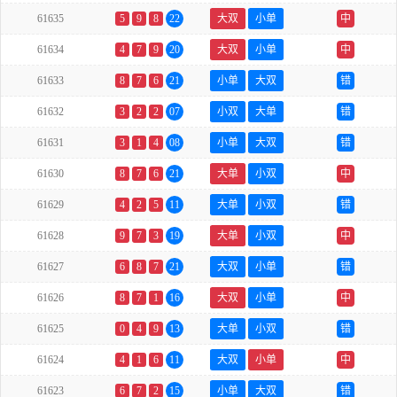
61635
5
9
8
22
大双
小单
中
61634
4
7
9
20
大双
小单
中
61633
8
7
6
21
小单
大双
错
61632
3
2
2
07
小双
大单
错
61631
3
1
4
08
小单
大双
错
61630
8
7
6
21
大单
小双
中
61629
4
2
5
11
大单
小双
错
61628
9
7
3
19
大单
小双
中
61627
6
8
7
21
大双
小单
错
61626
8
7
1
16
大双
小单
中
61625
0
4
9
13
大单
小双
错
61624
4
1
6
11
大双
小单
中
61623
6
7
2
15
小单
大双
错