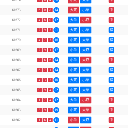
61674
2
0
4
06
小双
大单
中
61673
6
0
8
14
大双
小单
中
61672
4
8
0
12
大单
小双
中
61671
7
9
5
21
大双
小单
错
61670
4
7
5
16
小双
大单
错
61669
7
9
1
17
小单
大双
错
61668
2
6
6
14
小单
大双
中
61667
6
7
1
14
小双
大单
错
61666
4
3
3
10
大双
小单
错
61665
9
9
4
22
小双
大单
错
61664
1
7
4
12
大单
小双
中
61663
3
9
7
19
小双
大单
中
61662
1
6
4
11
小单
大双
中